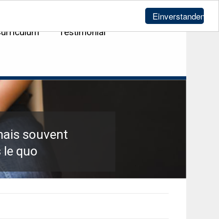
Login
|
DE
FR
Einverstanden!
urriculum
Testimonial
 mais souvent
 le quo