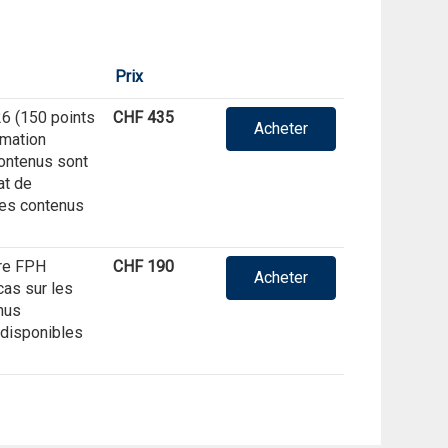
Prix
26 (150 points
CHF 435
Acheter
rmation
contenus sont
at de
Les contenus
ire FPH
CHF 190
Acheter
as sur les
enus
 disponibles